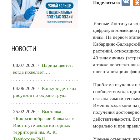
VK
Поделиться:
Ученые Института эко
цифровую коллекцию ра
виды. На первом этапе
Кабардино-Балкарской
НОВОСТИ
растений, относящихся
40 эндемичных (встре
а также перспективны
08.07.2026
Царица цветет,
инвентаризации» флор
когда пожелает….
Проблема изучения и 
04.06.2026
Конкурс детских
сообществом как один
рисунков по охране труда
связана самым тесным
Именно коллекции нат
25.02.2026
Выставка
получения достоверно
«Биоразнообразие Кавказа» в
действительности. Ест
Институте экологии горных
морально и при правил
территорий им. А. К.
Темботова РАН
Ученые отмечают, что