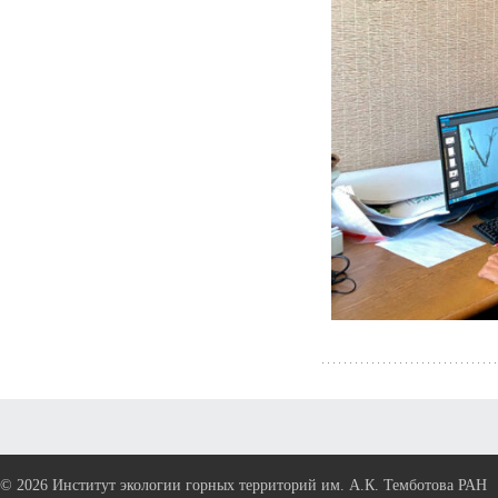
©
2026 Институт экологии горных территорий им. А.К. Темботова РАН