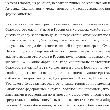
их тела (любых) из районов, неблагополучных по хронической 
Америка, Скандинавия), может привести к распространению пр
фауны копытных.
Как мы уже отметили, тревогу вызывают планы по акклиматизац
белохвостого оленя. У него в России статус сельскохозяйственн
дикую природу запрещено даже на территории охотничьих хозя
привозить их из-за рубежа и содержать на огороженных участка
полувольные стада белохвостых оленей живут в вольерах в Смо
Нижегородской и Тверской областях. Однако регулярно озвучи
акклиматизации этого вида в России, получающие поддержку М
экологии РФ. В конце марта 2021 года Минприроды представило
белохвостых оленей в статус охотничьего вида. Если его приму
свободно расселять по всей стране — по мнению министерства,
субъекты Северо-Западного, Центрального, Южного, Приволжск
Уральского федеральных округов, а также территории отдельны
Сибирского федеральных округов. Хотелось бы напомнить, что
животными и растениями по планете путешествуют опасные воз
вредители, способные погубить на новом месте жительства абор
человек. Среди заболеваний, от которых страдают белохвостые