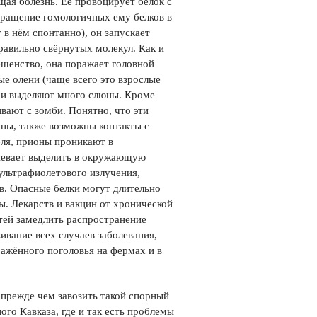
ая болезнь. Её провоцирует белок с
вращение гомологичных ему белков в
 в нём спонтанно), он запускает
равильно свёрнутых молекул. Как и
ешенство, она поражает головной
ые олени (чаще всего это взрослые
т и выделяют много слюны. Кроме
вают с зомби. Понятно, что эти
уны, также возможны контакты с
еля, прионы проникают в
спевает выделить в окружающую
ультрафиолетового излучения,
. Опасные белки могут длительно
ы. Лекарств и вакцин от хронической
тей замедлить распространение
ивание всех случаев заболевания,
ажённого поголовья на фермах и в
 прежде чем завозить такой спорный
го Кавказа, где и так есть проблемы