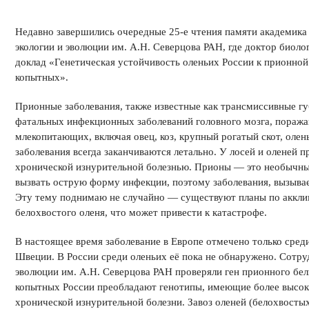
Недавно завершились очередные 25-е чтения памяти академика 
экологии и эволюции им. А.Н. Северцова РАН, где доктор биоло
доклад «Генетическая устойчивость оленьих России к прионной
копытных».
Прионные заболевания, также известные как трансмиссивные гу
фатальных инфекционных заболеваний головного мозга, поража
млекопитающих, включая овец, коз, крупный рогатый скот, олен
заболевания всегда заканчиваются летально. У лосей и оленей п
хронической изнурительной болезнью. Прионы — это необычны
вызвать острую форму инфекции, поэтому заболевания, вызыв
Эту тему поднимаю не случайно — существуют планы по аккли
белохвостого оленя, что может привести к катастрофе.
В настоящее время заболевание в Европе отмечено только сре
Швеции. В России среди оленьих её пока не обнаружено. Сотру
эволюции им. А.Н. Северцова РАН проверяли ген прионного бел
копытных России преобладают генотипы, имеющие более высо
хронической изнурительной болезни. Завоз оленей (белохвостых