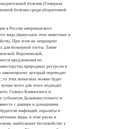
изнурительной болезни (Северная
ионной болезни среди аборигенной
ии в России американского
ого вида (выпускать этих животных в
йств). При этом не запрещено
х для вольерной охоты. Такие
ленской, Воронежской,
ваются предложения по
инистерства природных ресурсов и
 законопроект, который переводит
т, то этих копытных можно будет
 лучше всего для этого подходят
ого, Северо-Кавказского и
х субъектов Дальневосточного и
 вместе с дикими и домашними
будители инфекций, паразиты и
игенные виды, в зоне риска и
 олени, наибольшее беспокойство у