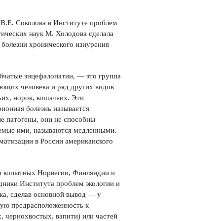
В.Е. Соколова в Институте проблем
гических наук М. Холодова сделала
 болезни хронического изнурения
бчатые энцефалопатии, — это группа
ющих человека и ряд других видов
ьих, норок, кошачьих. Эти
рионная болезнь называется
е патогены, они не способны
аемые ими, называются медленными.
матизации в России американского
ди копытных Норвегии, Финляндии и
дники Института проблем экологии и
ка, сделав основной вывод — у
кую предрасположенность к
, чернохвостых, вапити) или частей