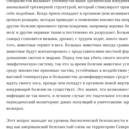
специалистов вызывает упомянутая выше хроническая изнуряющ
аномальной трёхмерной структурой, который стимулирует пре
себе подобные. Когда прион попадает в организм (или возникает
цепную реакцию, которая приводит к появлению множества неп
другие болезни прионного происхождения, например коровье б
мозг и другие нервные ткани и постепенно их разрушает. Больн
самцы) становятся вялыми, дрожат, с трудом ходят, много пью
того, животные теряют в весе. Больных животных иногда сравни
животные будут контактировать с представителями местной фа
домашним скотом и людьми. Перед тем как убить своего носит
лимфатическую систему, так что за время болезни животное у
среду множество прионных частиц, устойчивых к воздействию 
высокой температуры и большинства дезинфицирующих средств
ждать своего часа, прежде чем попадут в организм новой жертв
изнуряющей болезни не существует. Это значит, что возможнос
инфекции не так много, в лучшем случае это тщательное отслеж
периодический мониторинг диких популяций и уничтожение зар
вольерах.
Этот вопрос выходит на уровень биологической безопасности и
вид как американский белохвостый олень на территорию Северно