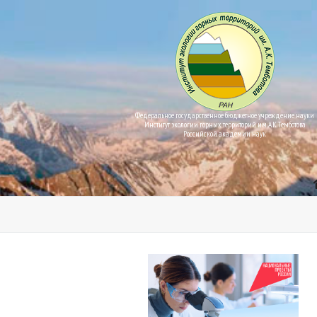
Федеральное государственное бюджетное учреждение науки
Институт экологии горных территорий им. А.К. Темботова
Российской академии наук