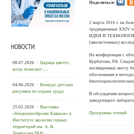
VK
Поделиться:
2 марта 2016 г. на ба
традиционные XXIV ч
ИДЕИ И ТЕХНОЛОГИИ»
(экосистемных) исслед
НОВОСТИ
На конференции с обз
Курбатова, Р.Б. Санд
08.07.2026
Царица цветет,
посвященных месту би
когда пожелает….
обоснования и методо
биогеоценологических
04.06.2026
Конкурс детских
рисунков по охране труда
В обсуждении вопросо
заведующего лаборатор
25.02.2026
Выставка
Программа чтений
«Биоразнообразие Кавказа» в
Институте экологии горных
территорий им. А. К.
Темботова РАН