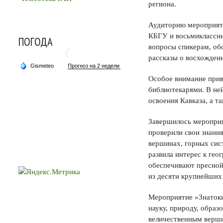
региона.
Аудиторию мероприяти
КБГУ и восьмиклассник
ПОГОДА
вопросы спикерам, об
рассказы о восхождени
Особое внимание прив
библиотекарями. В ней
освоения Кавказа, а т
Завершилось мероприя
проверили свои знани
вершинах, горных сист
развила интерес к гео
обеспечивают пресной 
из десяти крупнейших
Мероприятие «Знатоки
науку, природу, образ
величественным верши