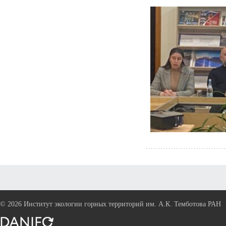
©
2026 Институт экологии горных территорий им. А.К. Темботова РАН