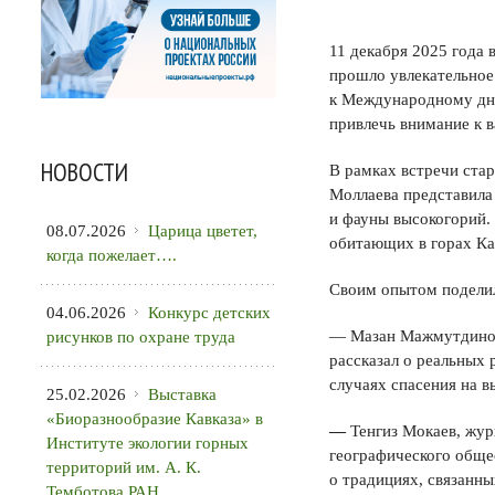
11 декабря 2025 года 
прошло увлекательное
к Международному дню
привлечь внимание к в
НОВОСТИ
В рамках встречи ста
Моллаева представила
и фауны высокогорий. 
08.07.2026
Царица цветет,
обитающих в горах Кав
когда пожелает….
Своим опытом поделил
04.06.2026
Конкурс детских
— Мазан Мажмутдинови
рисунков по охране труда
рассказал о реальных 
случаях спасения на в
25.02.2026
Выставка
«Биоразнообразие Кавказа» в
—
Тенгиз Мокаев, жур
Институте экологии горных
географического общес
территорий им. А. К.
о традициях, связанны
Темботова РАН