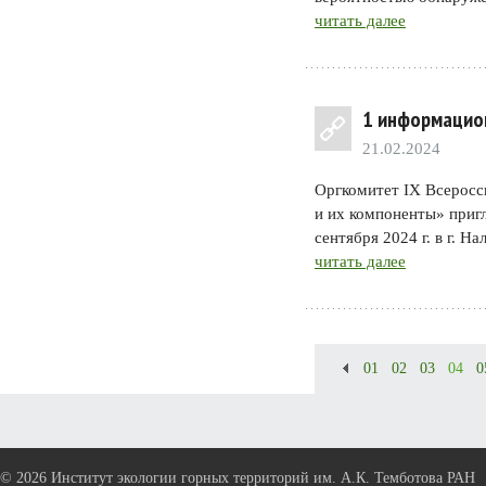
читать далее
1 информацион
21.02.2024
Оргкомитет IX Всеросс
и их компоненты» пригл
сентября 2024 г. в г. На
читать далее
01
02
03
04
0
©
2026 Институт экологии горных территорий им. А.К. Темботова РАН